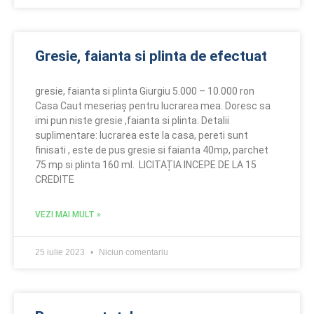
Gresie, faianta si plinta de efectuat
gresie, faianta si plinta Giurgiu 5.000 – 10.000 ron
Casa Caut meseriaș pentru lucrarea mea. Doresc sa
imi pun niste gresie ,faianta si plinta. Detalii
suplimentare: lucrarea este la casa, pereti sunt
finisati , este de pus gresie si faianta 40mp, parchet
75 mp si plinta 160 ml. LICITAȚIA INCEPE DE LA 15
CREDITE
VEZI MAI MULT »
25 iulie 2023
Niciun comentariu