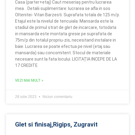
Casa (parter+etaj) Caut meseriaș pentru lucrarea
mea. . Detalii suplimentare: lucrarea se afla in sos.
Oltenitei- Vitan Barzesti. Suprafata totala de 125 m/p.
Etajul este la nivelul de tencuiala. Mansarda este la
stadiul de primul strat de glet de incarcare, totodata
in mansarda este montata gresie pe suprafata de
75m/p din totalul propriu-zis, necesitand instalare in
baie. Lucrarea se poate efectua pe nivel (etaj sau
mansarda) sau concomitent. Stocul de materiale
necesare sunt la fata locului. LICITAȚIA INCEPE DE LA
17 CREDITE
VEZI MAI MULT »
28 iulie 2023
Niciun comentariu
Glet si finisaj,Rigips, Zugravit