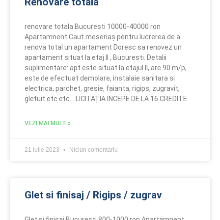
Renovare totala
renovare totala Bucuresti 10000-40000 ron
Apartamnent Caut meseriaș pentru lucrerea de a
renova total un apartament Doresc sa renovez un
apartament situat la etaj II , Bucuresti. Detalii
suplimentare: apt este situat la etajul II, are 90 m/p,
este de efectuat demolare, instalaie sanitara si
electrica, parchet, gresie, faianta, rigips, zugravit,
gletuit etc etc… LICITAȚIA INCEPE DE LA 16 CREDITE
VEZI MAI MULT »
21 iulie 2023
Niciun comentariu
Glet si finisaj / Rigips / zugrav
Glet si finisaj Bucuresti 800-1000 ron Apartamnent