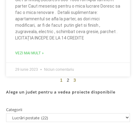
parter Caut meseriaș pentru o mica lucrare Doresc sa
fac o mica renovare . Detalii suplimentare:
apartamnentul se afla la parter, as dori mici
modificari, ar fi de facut putin glet si finish ,
zugraveala, electric , schimbat ceva gresie, parchet .
LICITAȚIA INCEPE DE LA 14 CREDITE
VEZI MAI MULT »
29 iunie 2023
Niciun comentariu
1
2
3
Alege un judet pentru a vedea proiecte disponibile
Categorii