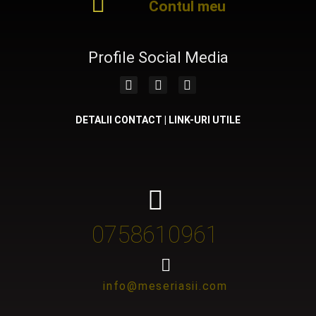
Contul meu
Profile Social Media
DETALII CONTACT | LINK-URI UTILE
0758610961
info@meseriasii.com