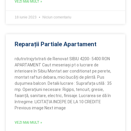
VEZI MAI MULT »
18 iunie 2023
Niciun comentariu
Reparații Partiale Apartament
rdutrxtrxjytxtrati de Renovat SIBIU 4200- 5400 RON
APARTAMENT Caut meseriași pt o lucrare de
interioare în Sibiu Montat aer conditionat pe perete,
montat rafturi debara, mici bucăți de plintă. Pus
dușumea balcon. Detalii lucrare : Suprafața utilă : 35
mp. Operațiuni necesare: Rigips, tencuit, gresie,
faianță, sanitare, electric, finisaje. Lucrarea se dă în
întregime. LICITAȚIA INCEPE DE LA 10 CREDITE
Previous image Next image
VEZI MAI MULT »