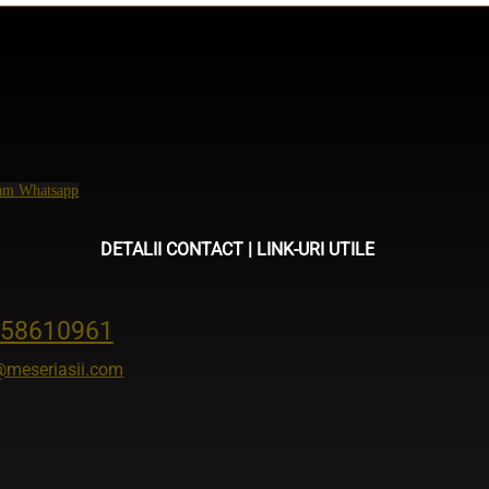
ram
Whatsapp
DETALII CONTACT | LINK-URI UTILE
58610961
@meseriasii.com