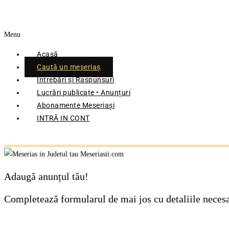
Menu
Acasă
Caută un meseriaș
Întrebări și Raspunsuri
Lucrări publicate • Anunțuri
Abonamente Meseriași
INTRĂ IN CONT
Adaugă anunțul tău!
Completează formularul de mai jos cu detaliile necesar