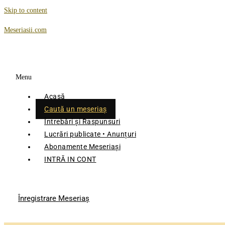
Skip to content
Meseriasii.com
Menu
Acasă
Caută un meseriaș
Întrebări și Raspunsuri
Lucrări publicate • Anunțuri
Abonamente Meseriași
INTRĂ IN CONT
Înregistrare Meseriaş