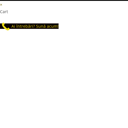
×
Cart
Ai întrebări? Sună acum!