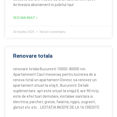
Activeaza abonament in judetul tau!
VEZI MAI MULT »
30 martie 2025
Niciun comentariu
Renovare totala
renovare totala Bucuresti 10000-40000 ron
Apartamnent Caut meseriaș pentru lucrerea de a
renova total un apartament Doresc sa renovez un
apartament situat la etaj II , Bucuresti. Detalii
suplimentare: apt este situat la etajul II, are 90 m/p,
este de efectuat demolare, instalaie sanitara si
electrica, parchet, gresie, faianta, rigips, zugravit,
gletuit etc etc… LICITAȚIA INCEPE DE LA 16 CREDITE