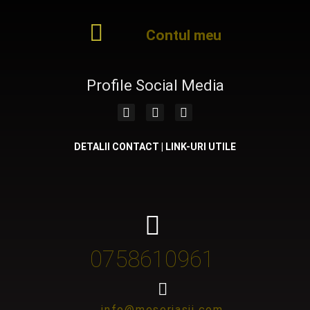
Contul meu
Profile Social Media
DETALII CONTACT | LINK-URI UTILE
0758610961
info@meseriasii.com