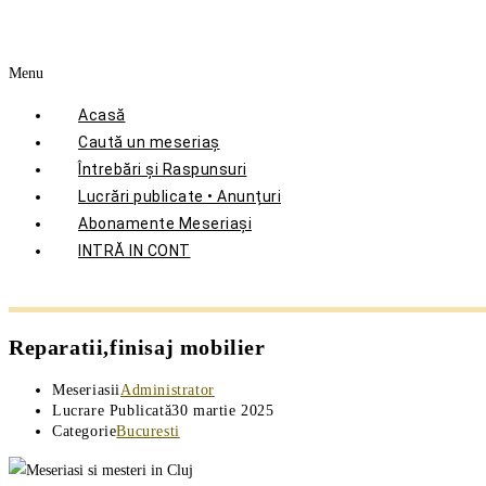
Menu
Acasă
Caută un meseriaș
Întrebări și Raspunsuri
Lucrări publicate • Anunțuri
Abonamente Meseriași
INTRĂ IN CONT
Reparatii,finisaj mobilier
Meseriasii
Administrator
Lucrare Publicată
30 martie 2025
Categorie
Bucuresti