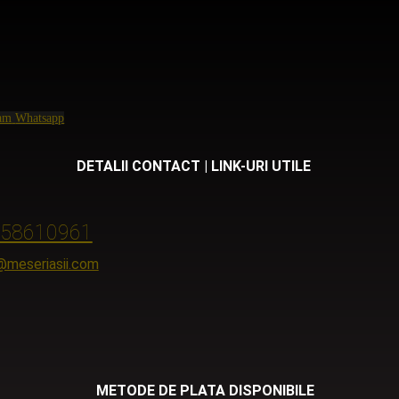
ram
Whatsapp
DETALII CONTACT | LINK-URI UTILE
58610961
@meseriasii.com
METODE DE PLATA DISPONIBILE