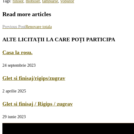
Tags
:
finisor
,
mobilier
,
tamplarie
,
vopsitor
Read more articles
Previous Post
Renovare totala
ALTE LICITAȚII LA CARE POȚI PARTICIPA
Casa la rosu.
24 septembrie 2023
Glet si finisaj/rigips/zugrav
2 aprilie 2025
Glet si finisaj / Rigips / zugrav
29 iunie 2023