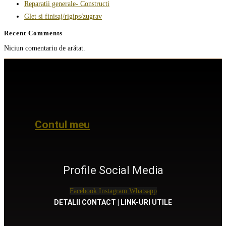
Reparatii generale- Constructi
Glet si finisaj/rigips/zugrav
Recent Comments
Niciun comentariu de arătat.
Contul meu
Profile Social Media
Facebook
Instagram
Whatsapp
DETALII CONTACT | LINK-URI UTILE