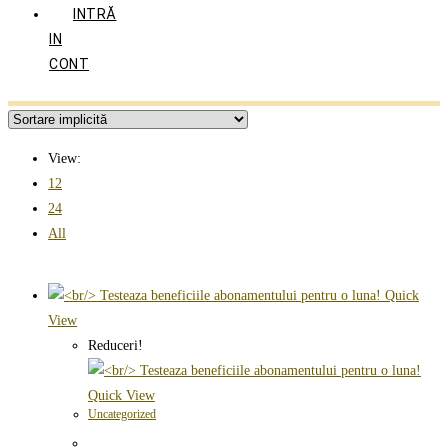
INTRĂ
IN
CONT
View:
12
24
All
Quick
View
Reduceri!
Quick View
Uncategorized