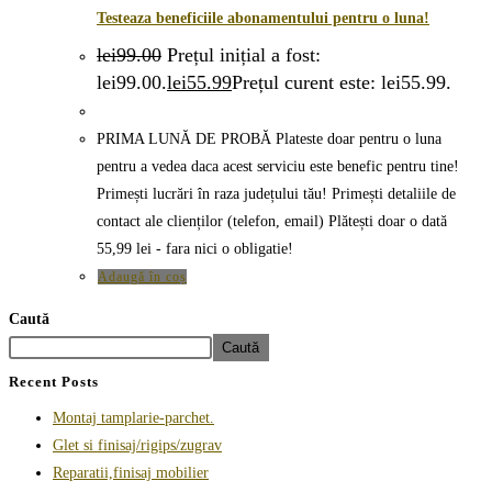
Testeaza beneficiile abonamentului pentru o luna!
lei
99.00
Prețul inițial a fost:
lei99.00.
lei
55.99
Prețul curent este: lei55.99.
PRIMA LUNĂ DE PROBĂ Plateste doar pentru o luna
pentru a vedea daca acest serviciu este benefic pentru tine!
Primești lucrări în raza județului tău! Primești detaliile de
contact ale clienților (telefon, email) Plătești doar o dată
55,99 lei - fara nici o obligatie!
Adaugă în coș
Caută
Caută
Recent Posts
Montaj tamplarie-parchet.
Glet si finisaj/rigips/zugrav
Reparatii,finisaj mobilier