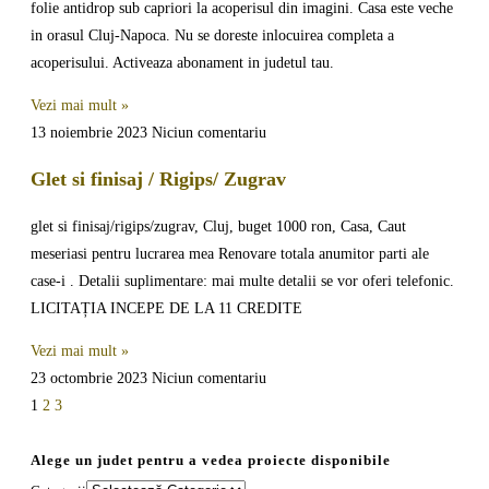
folie antidrop sub capriori la acoperisul din imagini. Casa este veche
in orasul Cluj-Napoca. Nu se doreste inlocuirea completa a
acoperisului. Activeaza abonament in judetul tau.
Vezi mai mult »
13 noiembrie 2023
Niciun comentariu
Glet si finisaj / Rigips/ Zugrav
glet si finisaj/rigips/zugrav, Cluj, buget 1000 ron, Casa, Caut
meseriasi pentru lucrarea mea Renovare totala anumitor parti ale
case-i . Detalii suplimentare: mai multe detalii se vor oferi telefonic.
LICITAȚIA INCEPE DE LA 11 CREDITE
Vezi mai mult »
23 octombrie 2023
Niciun comentariu
1
2
3
Alege un judet pentru a vedea proiecte disponibile