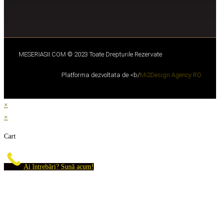
MESERIASII.COM © 2023 Toate Drepturile Rezervate
Platforma dezvoltata de <b/
Mi2Design Agency RO
×
×
Cart
Ai întrebări? Sună acum!