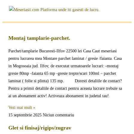
Montaj tamplarie-parchet.
Parchet/tamplarie Bucuresti-Ilfov 22500 lei Casa Caut meseriasi
pentru lucrarea mea Montare parchet laminat / gresie /faianta. Casa
in Mogosoaia jud. Ilfov, de executat urmatoarele lucrari: -montaj
gresie 80mp -faianta 65 mp -gresie trepte/scari 100ml – parchet
laminat ( folie si plinta) 135 mp. Doresti detaliile de contact?
Pentru a primii detaliile de contact pentru aceasta lucrare trebuie sa
ai un abonament activ! Activeaza abonament in judetul tau!
Vezi mai mult »
15 septembrie 2025
Niciun comentariu
Glet si finisaj/rigips/zugrav