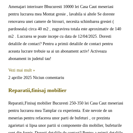
Amenajari interioare Bbucuresti 10000 lei Casa Caut meseriasi
pentru lucrarea mea Montat gresie , lavabila si altele Se doreste
renovarea unei camere de birouri, necesita schimbarea gresiei (
pardoseala) circa 40 m2 , zugravirea totala este aproximativ de 140
m2 . Lucrarea se poate incepe cu data de 12/04/2025. Doresti
detaliile de contact? Pentru a primii detaliile de contact pentru
aceasta lucrare trebuie sa ai un abonament activ! Activeaza
abonament in judetul tau!
Vezi mai mult »
2 aprilie 2025
Niciun comentariu
Reparatii,finisaj mobilier
Reparatii,Finisaj mobilier Bucuresti 250-350 lei Casa Caut meseriasi
pentru lucrarea mea Tamplar cu experienta. Este nevoie de un
meserias pentru refacerea unor parti de bufeturi , ce prezinta
zgarieturi si lipsa unor partii si componente din mobilier, bufeturile
sunt din furnir. Doresti detaliile de contact? Pentru a primii detaliile