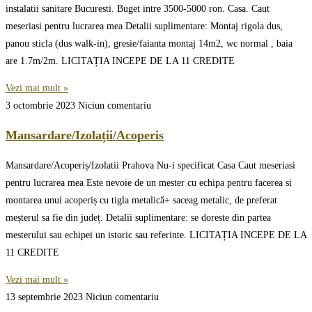
instalatii sanitare Bucuresti. Buget intre 3500-5000 ron. Casa. Caut
meseriasi pentru lucrarea mea Detalii suplimentare: Montaj rigola dus,
panou sticla (dus walk-in), gresie/faianta montaj 14m2, wc normal , baia
are 1.7m/2m. LICITAȚIA INCEPE DE LA 11 CREDITE
Vezi mai mult »
3 octombrie 2023
Niciun comentariu
Mansardare/Izolații/Acoperis
Mansardare/Acoperiș/Izolatii Prahova Nu-i specificat Casa Caut meseriasi
pentru lucrarea mea Este nevoie de un mester cu echipa pentru facerea si
montarea unui acoperiș cu tigla metalică+ saceag metalic, de preferat
meșterul sa fie din județ. Detalii suplimentare: se doreste din partea
mesterului sau echipei un istoric sau referinte. LICITAȚIA INCEPE DE LA
11 CREDITE
Vezi mai mult »
13 septembrie 2023
Niciun comentariu