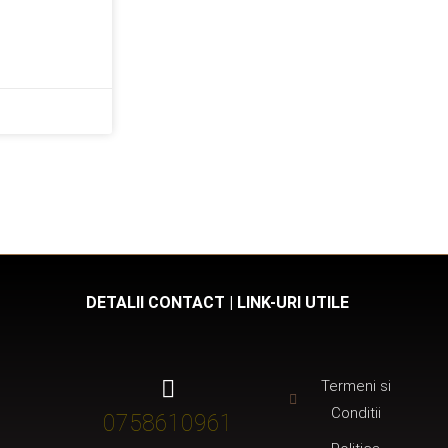
DETALII CONTACT | LINK-URI UTILE
Termeni si
Conditii
0758610961