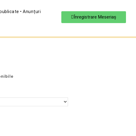
 publicate • Anunțuri
Înregistrare Meseriaş
onibile