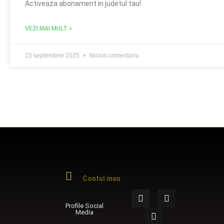
Activeaza abonament in judetul tau!
VEZI MAI MULT »
15 septembrie 2025
Niciun comentariu
Contul meu
Profile Social
Media