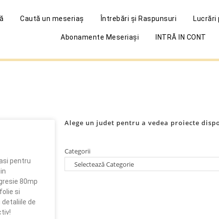
ă
Caută un meseriaș
Întrebări și Raspunsuri
Lucrări
Abonamente Meseriași
INTRĂ IN CONT
Alege un judet pentru a vedea proiecte disp
Categorii
asi pentru
in
 gresie 80mp
olie si
detaliile de
tiv!