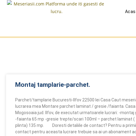
Acas
Montaj tamplarie-parchet.
Parchet/tamplarie Bucuresti-Ilfov 22500 lei Casa Caut meseri
lucrarea mea Montare parchet laminat / gresie /faianta. Casa 
Mogosoaia jud. Ilfov, de executat urmatoarele lucrari: -montaj
-faianta 65 mp -gresie trepte/scari 100ml – parchet laminat ( f
plinta) 135 mp. Doresti detaliile de contact? Pentru a primii 
contact pentru aceasta lucrare trebuie sa ai un abonament ac