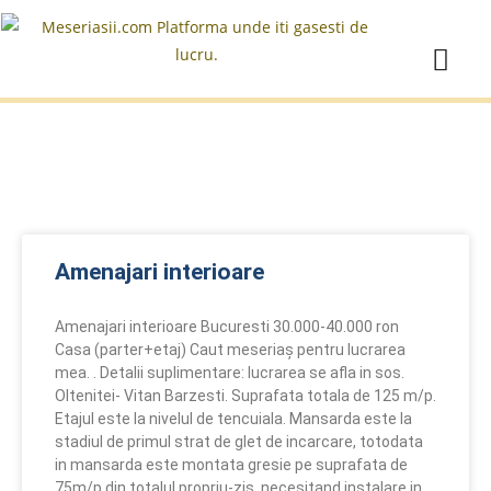
Amenajari interioare
Amenajari interioare Bucuresti 30.000-40.000 ron
Casa (parter+etaj) Caut meseriaș pentru lucrarea
mea. . Detalii suplimentare: lucrarea se afla in sos.
Oltenitei- Vitan Barzesti. Suprafata totala de 125 m/p.
Etajul este la nivelul de tencuiala. Mansarda este la
stadiul de primul strat de glet de incarcare, totodata
in mansarda este montata gresie pe suprafata de
75m/p din totalul propriu-zis, necesitand instalare in