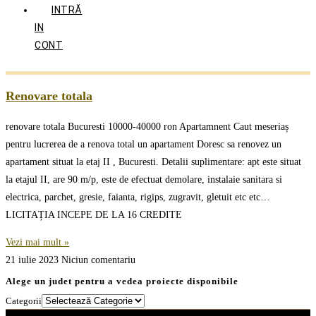
INTRĂ
IN
CONT
Renovare totala
renovare totala Bucuresti 10000-40000 ron Apartamnent Caut meseriaș
pentru lucrerea de a renova total un apartament Doresc sa renovez un
apartament situat la etaj II , Bucuresti. Detalii suplimentare: apt este situat
la etajul II, are 90 m/p, este de efectuat demolare, instalaie sanitara si
electrica, parchet, gresie, faianta, rigips, zugravit, gletuit etc etc…
LICITAȚIA INCEPE DE LA 16 CREDITE
Vezi mai mult »
21 iulie 2023
Niciun comentariu
Alege un judet pentru a vedea proiecte disponibile
Categorii