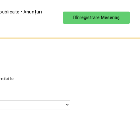
 publicate • Anunțuri
Înregistrare Meseriaş
onibile