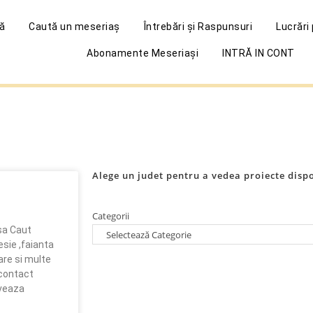
ă
Caută un meseriaș
Întrebări și Raspunsuri
Lucrări
Abonamente Meseriași
INTRĂ IN CONT
Alege un judet pentru a vedea proiecte disp
Categorii
asa Caut
esie ,faianta
are si multe
 contact
iveaza