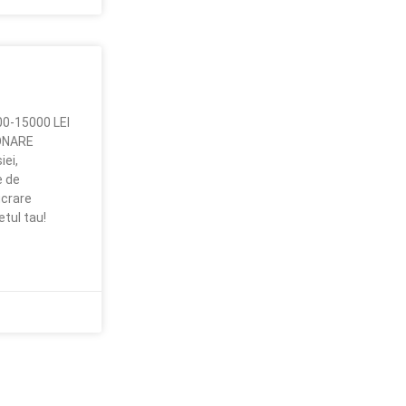
000-15000 LEI
IONARE
ei,
e de
ucrare
tul tau!