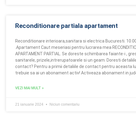
Reconditionare partiala apartament
Reconditionare interioara,sanitara si electrica Bucuresti. 10.
.Apartament Caut meseriasi pentru lucrarea mea RECONDIT
APARTAMENT PARTIAL. Se doreste schimbarea faiante-i , gresi
sanitarele, prizele,intrerupatoarele si un geam. Doresti detaliil
contact? Pentru a primii detaliile de contact pentru aceasta l
trebuie sa ai un abonament activ! Activeaza abonament in jude
VEZI MAI MULT »
21 ianuarie 2024
Niciun comentariu