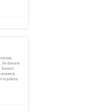
seriasi
 Se doreste
. Doresti
ru aceasta
 in judetul