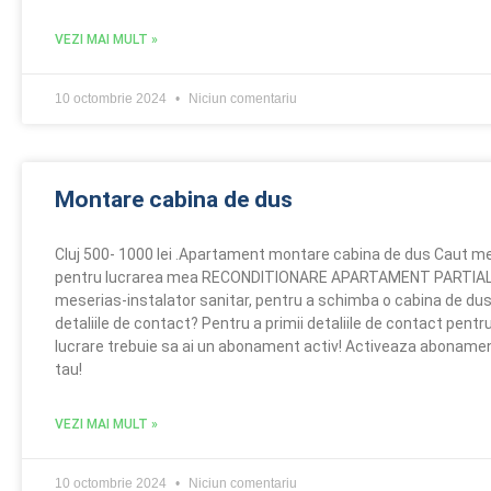
VEZI MAI MULT »
10 octombrie 2024
Niciun comentariu
Montare cabina de dus
Cluj 500- 1000 lei .Apartament montare cabina de dus Caut me
pentru lucrarea mea RECONDITIONARE APARTAMENT PARTIAL.
meserias-instalator sanitar, pentru a schimba o cabina de dus
detaliile de contact? Pentru a primii detaliile de contact pent
lucrare trebuie sa ai un abonament activ! Activeaza abonament
tau!
VEZI MAI MULT »
10 octombrie 2024
Niciun comentariu