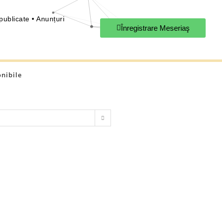
publicate • Anunțuri
Înregistrare Meseriaş
onibile