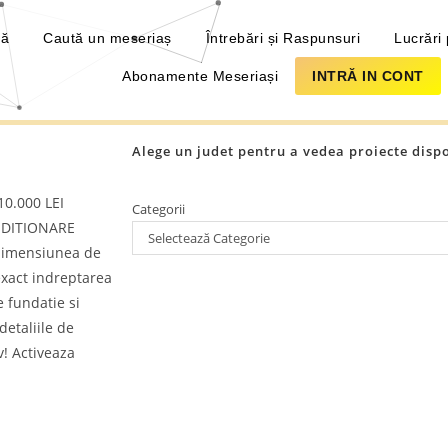
să
Caută un meseriaș
Întrebări și Raspunsuri
Lucrări 
Abonamente Meseriași
INTRĂ IN CONT
Alege un judet pentru a vedea proiecte disp
10.000 LEI
Categorii
NDITIONARE
Selectează Categorie
dimensiunea de
exact indreptarea
 fundatie si
detaliile de
v! Activeaza