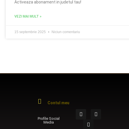
Activeaza abonament in judetul tau!
VEZI MAI MULT »
15 septembrie 2025
Niciun comentariu
Contul meu
Profile Social
Media