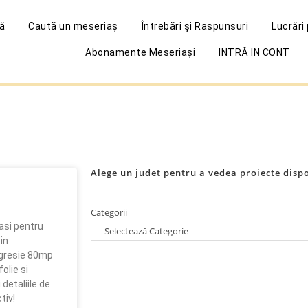
ă
Caută un meseriaș
Întrebări și Raspunsuri
Lucrări
Abonamente Meseriași
INTRĂ IN CONT
Alege un judet pentru a vedea proiecte disp
Categorii
asi pentru
in
 gresie 80mp
olie si
detaliile de
tiv!