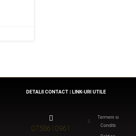
DETALII CONTACT | LINK-URI UTILE
Termeni si
Conditii
0758610961