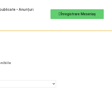
 publicate • Anunțuri
Înregistrare Meseriaş
onibile