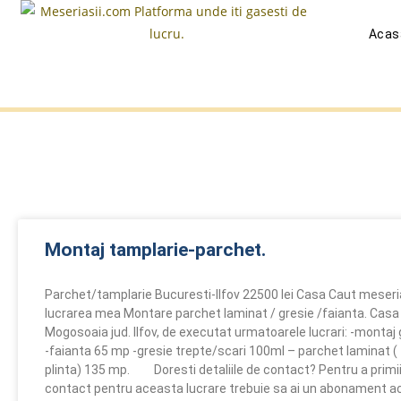
Acas
Montaj tamplarie-parchet.
Parchet/tamplarie Bucuresti-Ilfov 22500 lei Casa Caut meseri
lucrarea mea Montare parchet laminat / gresie /faianta. Casa 
Mogosoaia jud. Ilfov, de executat urmatoarele lucrari: -montaj
-faianta 65 mp -gresie trepte/scari 100ml – parchet laminat ( f
plinta) 135 mp. Doresti detaliile de contact? Pentru a primii 
contact pentru aceasta lucrare trebuie sa ai un abonament ac