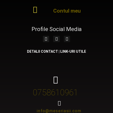
Contul meu
Profile Social Media
DETALII CONTACT | LINK-URI UTILE
0758610961
info@meseriasii.com