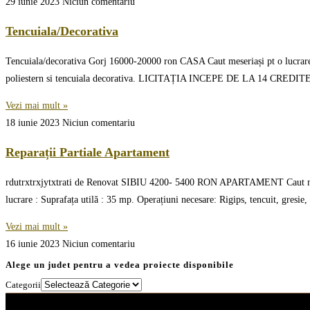
29 iunie 2023
Niciun comentariu
Tencuiala/Decorativa
Tencuiala/decorativa Gorj 16000-20000 ron CASA Caut meseriași pt o lucrare te
poliestern si tencuiala decorativa. LICITAȚIA INCEPE DE LA 14 CREDIT
Vezi mai mult »
18 iunie 2023
Niciun comentariu
Reparații Partiale Apartament
rdutrxtrxjytxtrati de Renovat SIBIU 4200- 5400 RON APARTAMENT Caut meseriaș
lucrare : Suprafața utilă : 35 mp. Operațiuni necesare: Rigips, tencuit, gr
Vezi mai mult »
16 iunie 2023
Niciun comentariu
Alege un judet pentru a vedea proiecte disponibile
Categorii