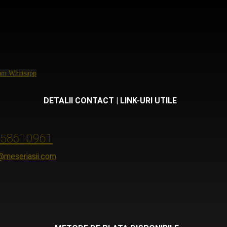
ram
Whatsapp
DETALII CONTACT | LINK-URI UTILE
58610961
@meseriasii.com