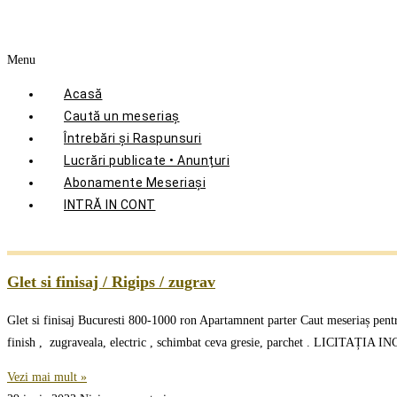
Menu
Acasă
Caută un meseriaș
Întrebări și Raspunsuri
Lucrări publicate • Anunțuri
Abonamente Meseriași
INTRĂ IN CONT
Glet si finisaj / Rigips / zugrav
Glet si finisaj Bucuresti 800-1000 ron Apartamnent parter Caut meseriaș pentru
finish , zugraveala, electric , schimbat ceva gresie, parchet . LICITAȚ
Vezi mai mult »