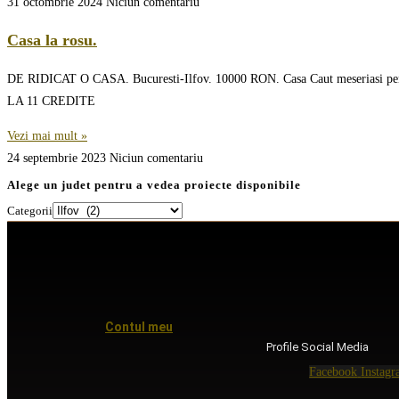
31 octombrie 2024
Niciun comentariu
Casa la rosu.
DE RIDICAT O CASA. Bucuresti-Ilfov. 10000 RON. Casa Caut meseriasi pentr
LA 11 CREDITE
Vezi mai mult »
24 septembrie 2023
Niciun comentariu
Alege un judet pentru a vedea proiecte disponibile
Categorii
Contul meu
Profile Social Media
Facebook
Instag