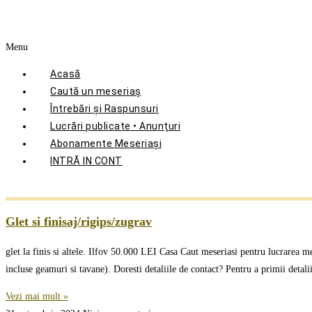
Menu
Acasă
Caută un meseriaș
Întrebări și Raspunsuri
Lucrări publicate • Anunțuri
Abonamente Meseriași
INTRĂ IN CONT
Glet si finisaj/rigips/zugrav
glet la finis si altele. Ilfov 50.000 LEI Casa Caut meseriasi pentru lucrarea me
incluse geamuri si tavane). Doresti detaliile de contact? Pentru a primii detal
Vezi mai mult »